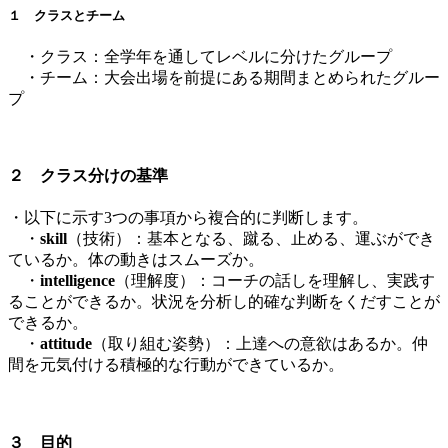
１ クラスとチーム
・クラス：全学年を通してレベルに分けたグループ
・チーム：大会出場を前提にある期間まとめられたグルー
プ
２ クラス分けの基準
・以下に示す3つの事項から複合的に判断します。
・
skill
（技術）：基本となる、蹴る、止める、運ぶができ
ているか。体の動きはスムーズか。
・
intelligence
（理解度）：コーチの話しを理解し、実践す
ることができるか。状況を分析し的確な判断をくだすことが
できるか。
・
attitude
（取り組む姿勢）：上達への意欲はあるか。仲
間を元気付ける積極的な行動ができているか。
３ 目的