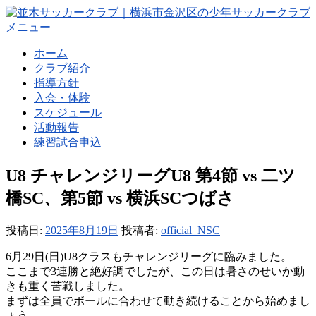
コ
ン
メニュー
テ
ホーム
ン
クラブ紹介
ツ
指導方針
へ
入会・体験
ス
スケジュール
キ
活動報告
ッ
練習試合申込
プ
U8 チャレンジリーグU8 第4節 vs 二ツ
橋SC、第5節 vs 横浜SCつばさ
投稿日:
2025年8月19日
投稿者:
official_NSC
6月29日(日)U8クラスもチャレンジリーグに臨みました。
ここまで3連勝と絶好調でしたが、この日は暑さのせいか動
きも重く苦戦しました。
まずは全員でボールに合わせて動き続けることから始めまし
ょう。